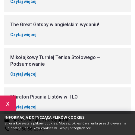
Czytaj więcej
The Great Gatsby w angielskim wydaniu!
Czytaj więcej
Mikołajkowy Turniej Tenisa Stołowego –
Podsumowanie
Czytaj więcej
Maraton Pisania Listów w II LO
x
Czytaj więcej
INFORMACJA DOTYCZĄCA PLIKÓW COOKIES
sekretariat@2lostarogard.pl
Strona korzysta z plików cookies. Możesz określić warunki przechowywania
lub dostępu do plików cookies w Twojej przeglądarce.
+48 58 56 230 91
MIKOŁAJKOWE ŚWIĘTOWANIE W II LO! 6.12.2024