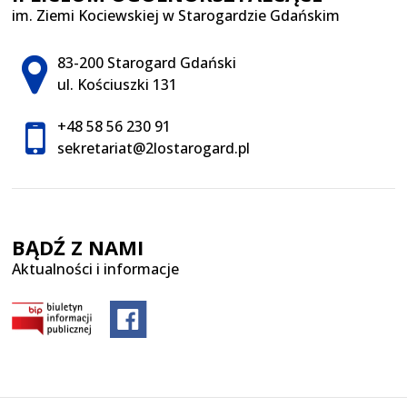
im. Ziemi Kociewskiej w Starogardzie Gdańskim
Adres pocztowy:
83-200 Starogard Gdański
ul. Kościuszki 131
+48 58 56 230 91
sekretariat@2lostarogard.pl
BĄDŹ Z NAMI
Aktualności i informacje