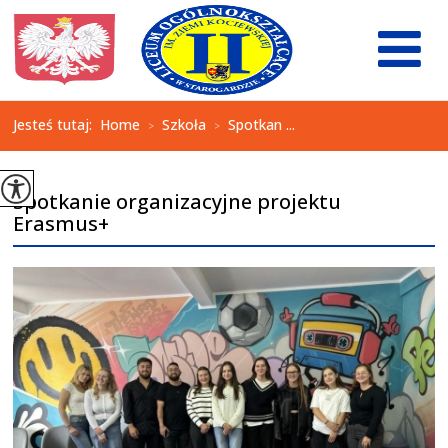
Jesteś tutaj:
Home
Szkoła
Spotkan ...
>
>
Spotkanie organizacyjne projektu
Erasmus+