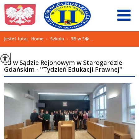
Jesteś tutaj:
Home
Szkoła
3B w S� ...
>
>
3B w Sądzie Rejonowym w Starogardzie
Gdańskim - ''Tydzień Edukacji Prawnej''