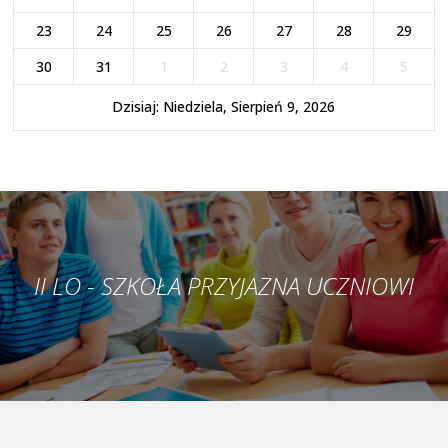
23
24
25
26
27
28
29
30
31
1
2
3
4
5
Dzisiaj: Niedziela, Sierpień 9, 2026
II LO - SZKOŁA PRZYJAZNA UCZNIOWI