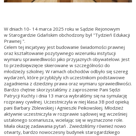
W dniach 10- 14 marca 2025 roku w Sądzie Rejonowym
w Starogardzie Gdańskim obchodzony był "Tydzień Edukacji
Prawnej ".
Celem tej inicjatywy jest budowanie świadomości prawnej
oraz kształtowanie pozytywnego wizerunku instytucji
wymiaru sprawiedliwości jako przyjaznych obywatelowi. Jest
to przedsięwzięcie skierowane w szczególności do
młodzieży szkolnej. W ramach obchodów odbyło się szereg
wydarzeń, które przybliżyły ich uczestnikom podstawowe
zagadnienia z dziedziny prawa oraz wymiaru sprawiedliwości.
Bardzo chętnie skorzystaliśmy z zaproszenie Pani Sędzi
Patrycji Kuchty i dnia 13 marca wybraliśmy się na symulację
rozprawy cywilnej. Uczestniczyła w niej klasa 3B pod opieką
pani Barbary Zblewskiej i Agnieszki Peikowskiej. Młodzież
aktywnie uczestniczyła w rozprawie sądowej wg wcześniej
ustalonego scenariusza, wcielając się w wyznaczone role.
Miała okazję zadawania pytań . Zwiedziliśmy również nowo
otwarty, bardzo nowoczesny budynek starogardzkiego