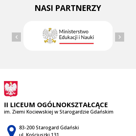
NASI PARTNERZY
II LICEUM OGÓLNOKSZTAŁCĄCE
im. Ziemi Kociewskiej w Starogardzie Gdańskim
Adres pocztowy:
83-200 Starogard Gdański
ul. Kościuszki 131