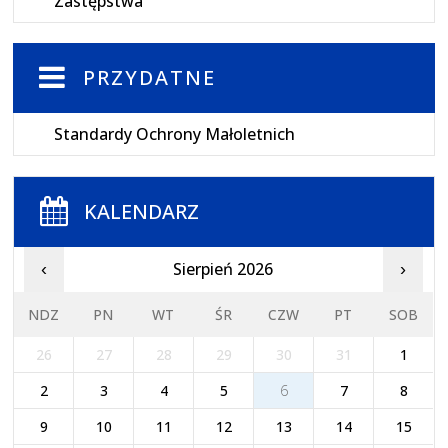
Zastępstwa
PRZYDATNE
Standardy Ochrony Małoletnich
KALENDARZ
Sierpień 2026
‹
›
NDZ
PN
WT
ŚR
CZW
PT
SOB
26
27
28
29
30
31
1
2
3
4
5
6
7
8
9
10
11
12
13
14
15