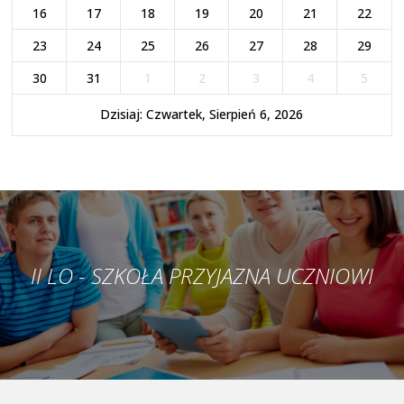
16
17
18
19
20
21
22
23
24
25
26
27
28
29
30
31
1
2
3
4
5
Dzisiaj: Czwartek, Sierpień 6, 2026
II LO - SZKOŁA PRZYJAZNA UCZNIOWI