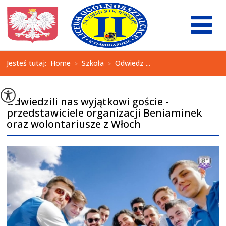
Jesteś tutaj:
Home
Szkoła
Odwiedz ...
>
>
Odwiedzili nas wyjątkowi goście -
przedstawiciele organizacji Beniaminek
oraz wolontariusze z Włoch