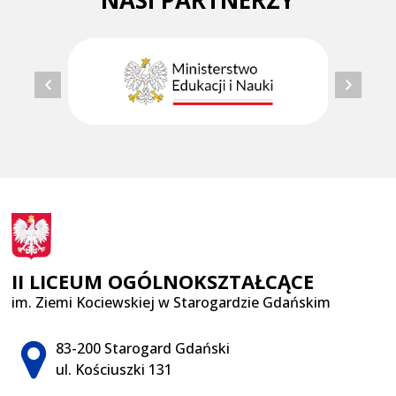
NASI PARTNERZY
II LICEUM OGÓLNOKSZTAŁCĄCE
im. Ziemi Kociewskiej w Starogardzie Gdańskim
Adres pocztowy:
83-200 Starogard Gdański
ul. Kościuszki 131