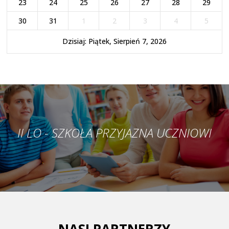
23
24
25
26
27
28
29
30
31
1
2
3
4
5
Dzisiaj: Piątek, Sierpień 7, 2026
II LO - SZKOŁA PRZYJAZNA UCZNIOWI