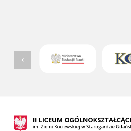
II LICEUM OGÓLNOKSZTAŁCĄC
im. Ziemi Kociewskiej w Starogardzie Gdań