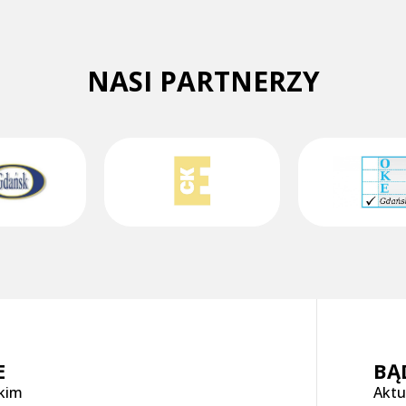
NASI PARTNERZY
E
BĄ
skim
Aktu