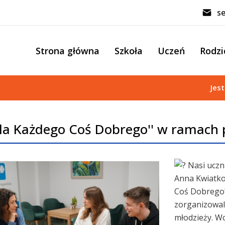
se
Strona główna
Szkoła
Uczeń
Rodzi
Jes
Dla Każdego Coś Dobrego'' w ramach pr
Nasi uczni
Anna Kwiatko
Coś Dobrego"
zorganizowal
młodzieży. Wc