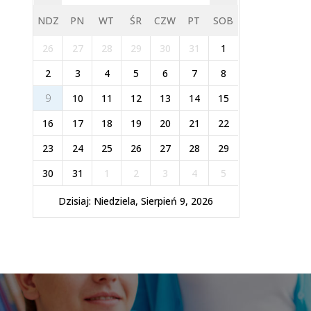
NDZ
PN
WT
ŚR
CZW
PT
SOB
26
27
28
29
30
31
1
2
3
4
5
6
7
8
9
10
11
12
13
14
15
16
17
18
19
20
21
22
23
24
25
26
27
28
29
30
31
1
2
3
4
5
Dzisiaj: Niedziela, Sierpień 9, 2026