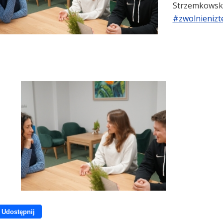
Strzemkowską
#zwolnienizte
Udostępnij