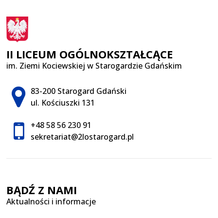
II LICEUM OGÓLNOKSZTAŁCĄCE
im. Ziemi Kociewskiej w Starogardzie Gdańskim
Adres pocztowy:
83-200 Starogard Gdański
ul. Kościuszki 131
+48 58 56 230 91
sekretariat@2lostarogard.pl
BĄDŹ Z NAMI
Aktualności i informacje