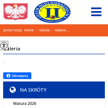
Jesteś tutaj:
Home
Szkoła
Galeria ...
>
>
Galeria
-
Udostępnij
NA SKRÓTY
Matura 2026