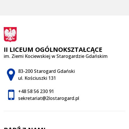
II LICEUM OGÓLNOKSZTAŁCĄCE
im. Ziemi Kociewskiej w Starogardzie Gdańskim
Adres pocztowy:
83-200 Starogard Gdański
ul. Kościuszki 131
+48 58 56 230 91
sekretariat@2lostarogard.pl