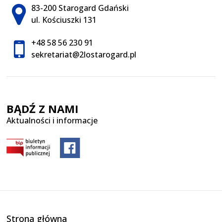
Adres pocztowy:
83-200 Starogard Gdański
ul. Kościuszki 131
+48 58 56 230 91
sekretariat@2lostarogard.pl
BĄDŹ Z NAMI
Aktualności i informacje
Strona główna