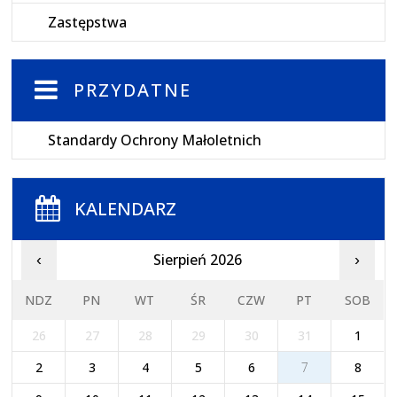
Zastępstwa
PRZYDATNE
Standardy Ochrony Małoletnich
KALENDARZ
Sierpień 2026
‹
›
NDZ
PN
WT
ŚR
CZW
PT
SOB
26
27
28
29
30
31
1
2
3
4
5
6
7
8