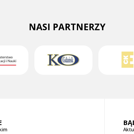
NASI PARTNERZY
E
BĄ
skim
Aktu