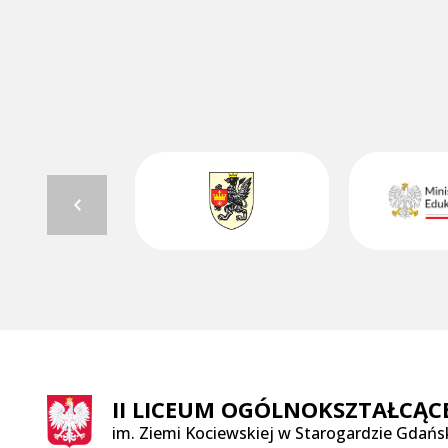
II LICEUM OGÓLNOKSZTAŁCĄC
im. Ziemi Kociewskiej w Starogardzie Gdań