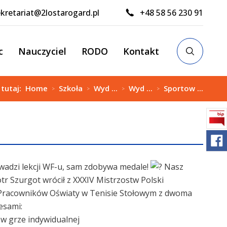
kretariat@2lostarogard.pl
+48 58 56 230 91
c
Nauczyciel
RODO
Kontakt
 tutaj:
Home
Szkoła
Wyd ...
Wyd ...
Sportow ...
>
>
>
>
wadzi lekcji WF-u, sam zdobywa medale!
Nasz
otr Szurgot
wrócił z XXXIV Mistrzostw Polski
i Pracowników Oświaty w Tenisie Stołowym z dwoma
esami:
 w grze indywidualnej