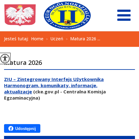
Jesteś tutaj:
Home
Uczeń
Matura 2026 ...
>
>
Matura 2026
ZIU – Zintegrowany Interfejs Użytkownika
Harmonogram, komunikaty, informacje,
aktualizacje
(cke.gov.pl - Centralna Komisja
Egzaminacyjna)
Udostępnij