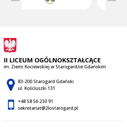
II LICEUM OGÓLNOKSZTAŁCĄCE
im. Ziemi Kociewskiej w Starogardzie Gdańskim
Adres pocztowy:
83-200 Starogard Gdański
ul. Kościuszki 131
+48 58 56 230 91
sekretariat@2lostarogard.pl