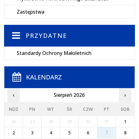
Zastępstwa
PRZYDATNE
Standardy Ochrony Małoletnich
KALENDARZ
Sierpień 2026
‹
›
NDZ
PN
WT
ŚR
CZW
PT
SOB
26
27
28
29
30
31
1
2
3
4
5
6
7
8