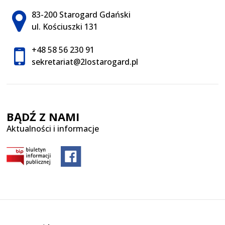
Adres pocztowy:
83-200 Starogard Gdański
ul. Kościuszki 131
+48 58 56 230 91
sekretariat@2lostarogard.pl
BĄDŹ Z NAMI
Aktualności i informacje