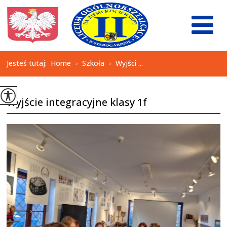
Jesteś tutaj:
Home
Szkoła
Wyjści ...
>
>
Wyjście integracyjne klasy 1f