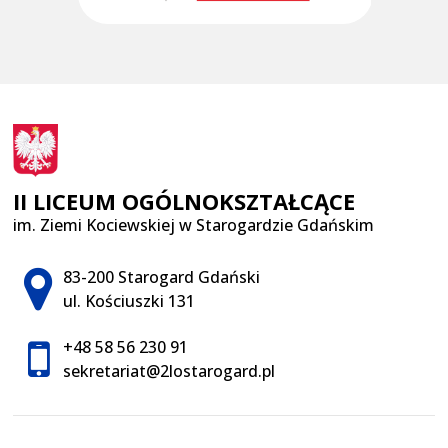
II LICEUM OGÓLNOKSZTAŁCĄCE
im. Ziemi Kociewskiej w Starogardzie Gdańskim
Adres pocztowy:
83-200 Starogard Gdański
ul. Kościuszki 131
+48 58 56 230 91
sekretariat@2lostarogard.pl