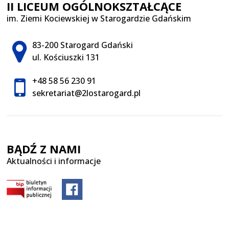
II LICEUM OGÓLNOKSZTAŁCĄCE
im. Ziemi Kociewskiej w Starogardzie Gdańskim
Adres pocztowy:
83-200 Starogard Gdański
ul. Kościuszki 131
+48 58 56 230 91
sekretariat@2lostarogard.pl
BĄDŹ Z NAMI
Aktualności i informacje