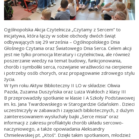
Ogólnopolska Akcja Czytelnicza „Czytamy z Sercem” to
inicjatywa, która łączy w sobie obchody dwóch świąt
odbywających się 29 września – Ogólnopolskiego Dnia
Głośnego Czytania oraz Światowego Dnia Serca. Celem akcji
jest nie tylko promocja literatury i czytelnictwa, ale również
poszerzanie wiedzy na temat budowy, funkcjonowania,
chorób i symboliki serca, rozwijanie wrażliwości na cierpienie
i potrzeby osób chorych, oraz propagowanie zdrowego stylu
życia.
W tym roku Aktyw Biblioteczny II LO w składzie: Oliwia
Pazda, Zuzanna Duszyńska oraz Luiza Wałdoch z klasy III
B przeprowadziły spotkanie w klasie I A Szkoły Podstawowej
im. ks. Jana Twardowskiego w Starogardzie Gdańskim . Dzieci
uczestniczyły w zabawach i zajęciach bibliotecznych, z dużym
zainteresowaniem wysłuchały bajki „Serce misia” oraz
informacji z zakresu profilaktyki chorób układu sercowo-
naczyniowego, a także opowiadania Aleksandry
Chmielewskiej pt. „Ktoś”. Dzięki takim spotkaniom, młodzież