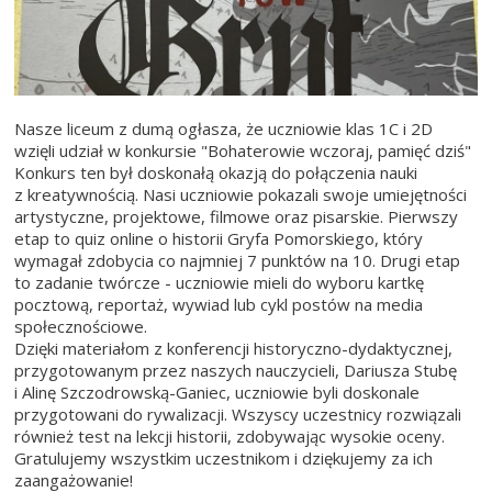
Nasze liceum z dumą ogłasza, że uczniowie klas 1C i 2D
wzięli udział w konkursie "Bohaterowie wczoraj, pamięć dziś"
Konkurs ten był doskonałą okazją do połączenia nauki
z kreatywnością. Nasi uczniowie pokazali swoje umiejętności
artystyczne, projektowe, filmowe oraz pisarskie. Pierwszy
etap to quiz online o historii Gryfa Pomorskiego, który
wymagał zdobycia co najmniej 7 punktów na 10. Drugi etap
to zadanie twórcze - uczniowie mieli do wyboru kartkę
pocztową, reportaż, wywiad lub cykl postów na media
społecznościowe.
Dzięki materiałom z konferencji historyczno-dydaktycznej,
przygotowanym przez naszych nauczycieli, Dariusza Stubę
i Alinę Szczodrowską-Ganiec, uczniowie byli doskonale
przygotowani do rywalizacji. Wszyscy uczestnicy rozwiązali
również test na lekcji historii, zdobywając wysokie oceny.
Gratulujemy wszystkim uczestnikom i dziękujemy za ich
zaangażowanie!