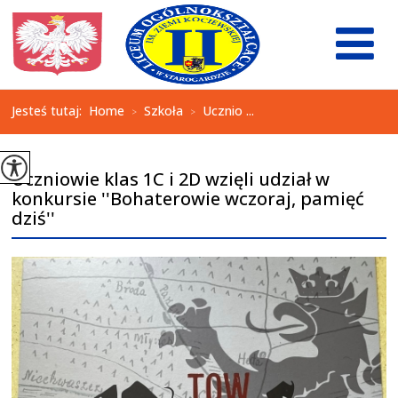
Jesteś tutaj:
Home
Szkoła
Ucznio ...
>
>
Uczniowie klas 1C i 2D wzięli udział w
konkursie ''Bohaterowie wczoraj, pamięć
dziś''