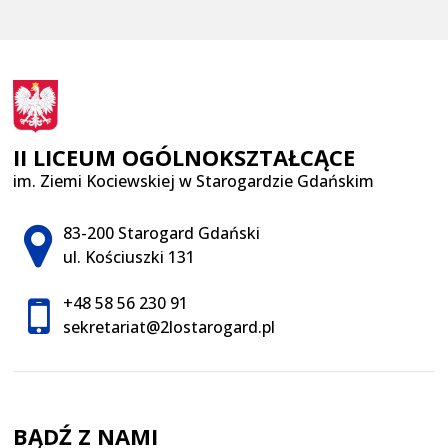
II LICEUM OGÓLNOKSZTAŁCĄCE
im. Ziemi Kociewskiej w Starogardzie Gdańskim
Adres pocztowy:
83-200 Starogard Gdański
ul. Kościuszki 131
+48 58 56 230 91
sekretariat@2lostarogard.pl
BĄDŹ Z NAMI