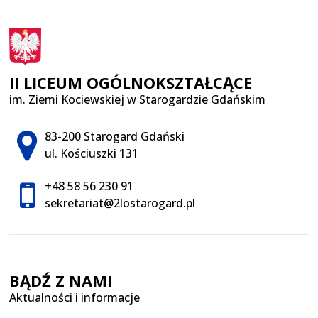
II LICEUM OGÓLNOKSZTAŁCĄCE
im. Ziemi Kociewskiej w Starogardzie Gdańskim
Adres pocztowy:
83-200 Starogard Gdański
ul. Kościuszki 131
+48 58 56 230 91
sekretariat@2lostarogard.pl
BĄDŹ Z NAMI
Aktualności i informacje