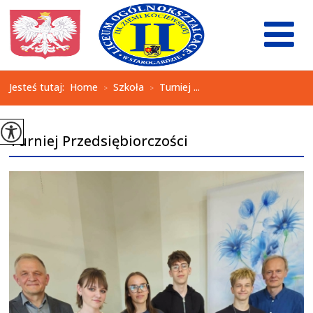
Jesteś tutaj:
Home
Szkoła
Turniej ...
>
>
Turniej Przedsiębiorczości