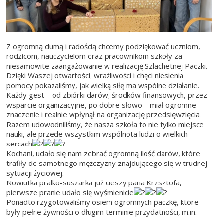
Z ogromną dumą i radością chcemy podziękować uczniom,
rodzicom, nauczycielom oraz pracownikom szkoły za
niesamowite zaangażowanie w realizację Szlachetnej Paczki.
Dzięki Waszej otwartości, wrażliwości i chęci niesienia
pomocy pokazaliśmy, jak wielką siłę ma wspólne działanie.
Każdy gest – od zbiórki darów, środków finansowych, przez
wsparcie organizacyjne, po dobre słowo – miał ogromne
znaczenie i realnie wpłynął na organizację przedsięwzięcia.
Razem udowodniliśmy, że nasza szkoła to nie tylko miejsce
nauki, ale przede wszystkim wspólnota ludzi o wielkich
sercach
Kochani, udało się nam zebrać ogromną ilość darów, które
trafiły do samotnego mężczyzny znajdującego się w trudnej
sytuacji życiowej.
Nowiutka pralko-suszarka już cieszy pana Krzsztofa,
pierwsze pranie udało się wyśmienicie
Ponadto rzygotowaliśmy osiem ogromnych paczkę, które
były pełne żywności o długim terminie przydatności, m.in.