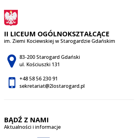
II LICEUM OGÓLNOKSZTAŁCĄCE
im. Ziemi Kociewskiej w Starogardzie Gdańskim
Adres pocztowy:
83-200 Starogard Gdański
ul. Kościuszki 131
+48 58 56 230 91
sekretariat@2lostarogard.pl
BĄDŹ Z NAMI
Aktualności i informacje