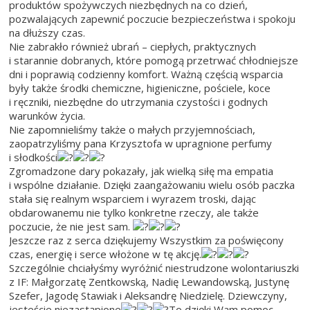
produktów spożywczych niezbędnych na co dzień,
pozwalających zapewnić poczucie bezpieczeństwa i spokoju
na dłuższy czas.
Nie zabrakło również ubrań – ciepłych, praktycznych
i starannie dobranych, które pomogą przetrwać chłodniejsze
dni i poprawią codzienny komfort. Ważną częścią wsparcia
były także środki chemiczne, higieniczne, pościele, koce
i ręczniki, niezbędne do utrzymania czystości i godnych
warunków życia.
Nie zapomnieliśmy także o małych przyjemnościach,
zaopatrzyliśmy pana Krzysztofa w upragnione perfumy
i słodkości
Zgromadzone dary pokazały, jak wielką siłę ma empatia
i wspólne działanie. Dzięki zaangażowaniu wielu osób paczka
stała się realnym wsparciem i wyrazem troski, dając
obdarowanemu nie tylko konkretne rzeczy, ale także
poczucie, że nie jest sam.
Jeszcze raz z serca dziękujemy Wszystkim za poświęcony
czas, energię i serce włożone w tę akcję.
Szczególnie chciałyśmy wyróżnić niestrudzone wolontariuszki
z IF: Małgorzatę Zentkowską, Nadię Lewandowską, Justynę
Szefer, Jagodę Stawiak i Aleksandrę Niedzielę. Dziewczyny,
jesteście niezastąpione
To dzięki Wam pomoc