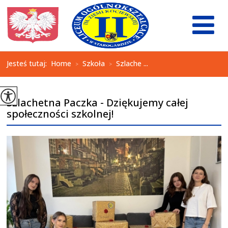
Jesteś tutaj:
Home
Szkoła
Szlache ...
>
>
Szlachetna Paczka - Dziękujemy całej
społeczności szkolnej!