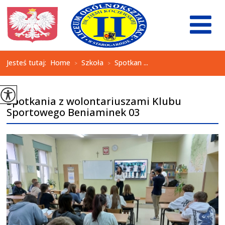
Jesteś tutaj:
Home
Szkoła
Spotkan ...
>
>
Spotkania z wolontariuszami Klubu
Sportowego Beniaminek 03