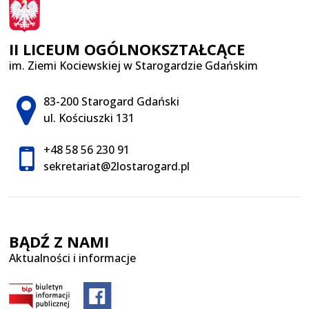
II LICEUM OGÓLNOKSZTAŁCĄCE
im. Ziemi Kociewskiej w Starogardzie Gdańskim
Adres pocztowy:
83-200 Starogard Gdański
ul. Kościuszki 131
+48 58 56 230 91
sekretariat@2lostarogard.pl
BĄDŹ Z NAMI
Aktualności i informacje