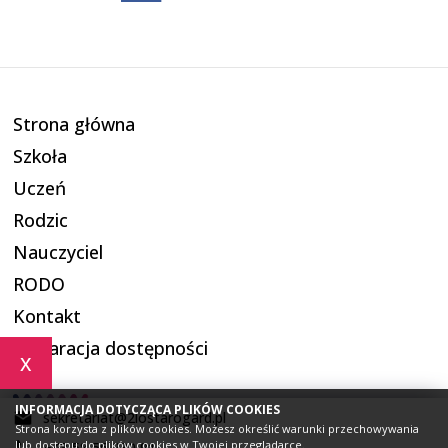
Strona główna
Szkoła
Uczeń
Rodzic
Nauczyciel
RODO
Kontakt
Deklaracja dostępności
x
INFORMACJA DOTYCZĄCA PLIKÓW COOKIES
sekretariat@2lostarogard.pl
Strona korzysta z plików cookies. Możesz określić warunki przechowywania
lub dostępu do plików cookies w Twojej przeglądarce.
+48 58 56 230 91