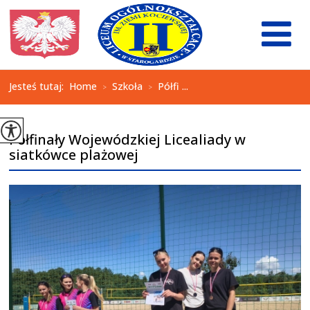
Jesteś tutaj:
Home
Szkoła
Półfi ...
>
>
Półfinały Wojewódzkiej Licealiady w
siatkówce plażowej