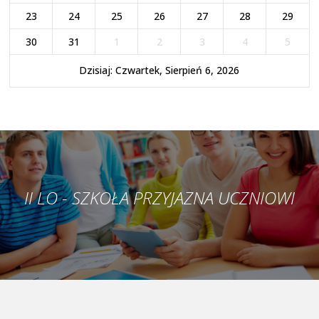
23
24
25
26
27
28
29
30
31
1
2
3
4
5
Dzisiaj: Czwartek, Sierpień 6, 2026
II LO - SZKOŁA PRZYJAZNA UCZNIOWI