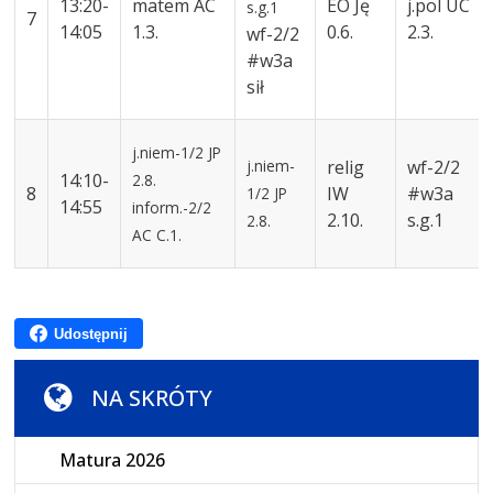
13:20-
matem
AC
EO
Ję
j.pol
UC
s.g.1
7
14:05
1.3.
0.6.
2.3.
wf
-2/2
#w3a
sił
j.niem-1/2
JP
j.niem-
relig
wf
-2/2
14:10-
2.8.
8
IW
#w3a
1/2
JP
14:55
inform.-2/2
2.10.
s.g.1
2.8.
AC
C.1.
Udostępnij
NA SKRÓTY
Matura 2026