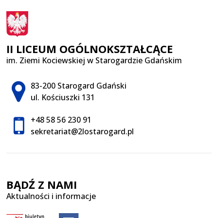
II LICEUM OGÓLNOKSZTAŁCĄCE
im. Ziemi Kociewskiej w Starogardzie Gdańskim
Adres pocztowy:
83-200 Starogard Gdański
ul. Kościuszki 131
+48 58 56 230 91
sekretariat@2lostarogard.pl
BĄDŹ Z NAMI
Aktualności i informacje