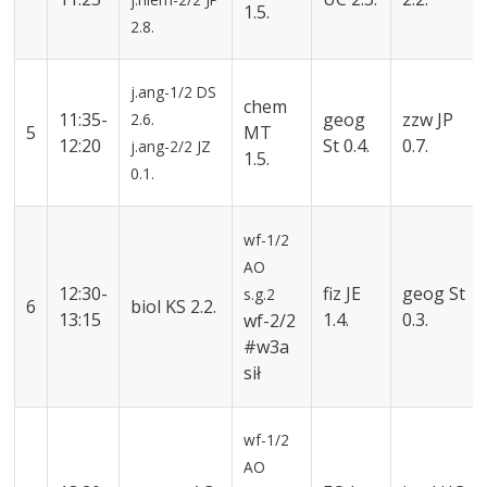
1.5.
2.8.
j.ang-1/2
DS
chem
11:35-
geog
zzw
JP
2.6.
5
MT
12:20
St
0.4.
0.7.
j.ang-2/2
JZ
1.5.
0.1.
wf-1/2
AO
12:30-
fiz
JE
geog
St
s.g.2
6
biol
KS
2.2.
13:15
1.4.
0.3.
wf
-2/2
#w3a
sił
wf-1/2
AO