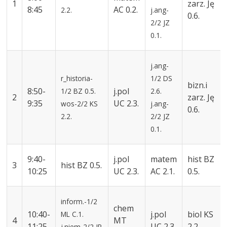
1
zarz.
Ję
8:45
AC
0.2.
2.2.
j.ang-
0.6.
2/2
JZ
0.1.
j.ang-
r_historia-
1/2
DS
bizn.i
8:50-
j.pol
1/2
BZ
0.5.
2.6.
2
zarz.
Ję
9:35
UC
2.3.
wos-2/2
KS
j.ang-
0.6.
2.2.
2/2
JZ
0.1.
9:40-
j.pol
matem
hist
BZ
3
hist
BZ
0.5.
10:25
UC
2.3.
AC
2.1.
0.5.
inform.-1/2
chem
10:40-
j.pol
biol
KS
ML
C.1.
4
MT
11:25
UC
2.3.
2.2.
j.niem-2/2
JP