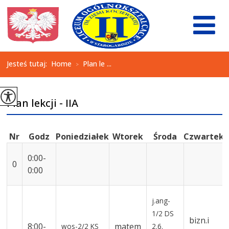
Jesteś tutaj:
Home
Plan le ...
>
Plan lekcji - IIA
Nr
Godz
Poniedziałek
Wtorek
Środa
Czwartek
0:00-
0
0:00
j.ang-
1/2
DS
bizn.i
8:00-
matem
wos-2/2
KS
2.6.