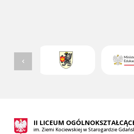
II LICEUM OGÓLNOKSZTAŁCĄC
im. Ziemi Kociewskiej w Starogardzie Gdań