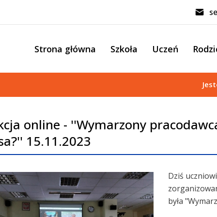
se
Strona główna
Szkoła
Uczeń
Rodzi
Jest
kcja online - ''Wymarzony pracodawca 
sa?'' 15.11.2023
Dziś uczniowie
zorganizowan
była "Wymarzo