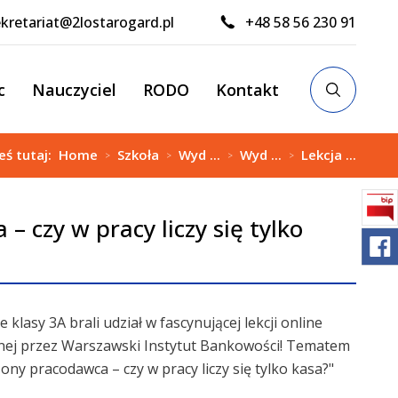
kretariat@2lostarogard.pl
+48 58 56 230 91
c
Nauczyciel
RODO
Kontakt
eś tutaj:
Home
Szkoła
Wyd ...
Wyd ...
Lekcja ...
>
>
>
>
– czy w pracy liczy się tylko
 klasy 3A brali udział w fascynującej lekcji online
ej przez Warszawski Instytut Bankowości! Tematem
ny pracodawca – czy w pracy liczy się tylko kasa?"