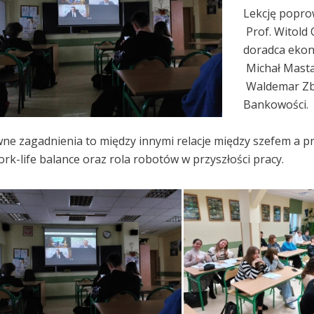
Lekcję poprow
Prof. Witold
doradca ekon
Michał Masta
Waldemar Zby
Bankowości.
ne zagadnienia to między innymi relacje między szefem a p
ork-life balance oraz rola robotów w przyszłości pracy.