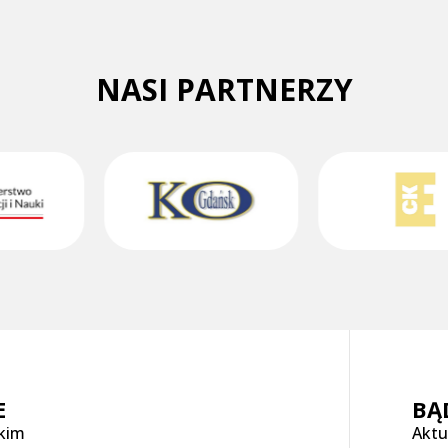
NASI PARTNERZY
E
BĄ
skim
Aktu