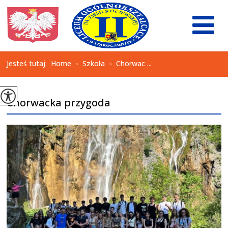
Jesteś tutaj:
Home
Szkoła
Chorwac ...
>
>
Chorwacka przygoda