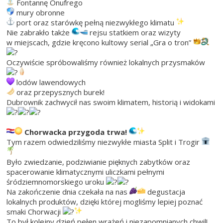
Fontannę Onufrego
mury obronne
port oraz starówkę pełną niezwykłego klimatu
Nie zabrakło także
rejsu statkiem oraz wizyty
w miejscach, gdzie kręcono kultowy serial „Gra o tron”
Oczywiście spróbowaliśmy również lokalnych przysmaków
lodów lawendowych
oraz przepysznych burek!
Dubrownik zachwycił nas swoim klimatem, historią i widokami
Chorwacka przygoda trwa!
Tym razem odwiedziliśmy niezwykłe miasta Split i Trogir
Było zwiedzanie, podziwianie pięknych zabytków oraz
spacerowanie klimatycznymi uliczkami pełnymi
śródziemnomorskiego uroku
Na zakończenie dnia czekała na nas
degustacja
lokalnych produktów, dzięki której mogliśmy lepiej poznać
smaki Chorwacji
To był kolejny dzień pełen wrażeń i niezapomnianych chwil!