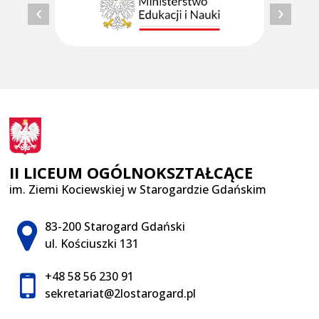
II LICEUM OGÓLNOKSZTAŁCĄCE
im. Ziemi Kociewskiej w Starogardzie Gdańskim
Adres pocztowy:
83-200 Starogard Gdański
ul. Kościuszki 131
+48 58 56 230 91
sekretariat@2lostarogard.pl