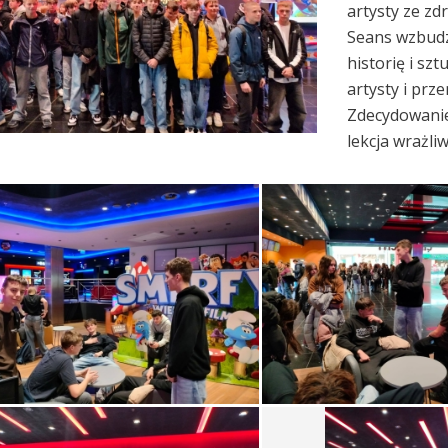
artysty ze z
Seans wzbudzi
historię i szt
artysty i prz
Zdecydowanie 
lekcja wrażliw