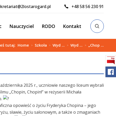
kretariat@2lostarogard.pl
+48 58 56 230 91
c
Nauczyciel
RODO
Kontakt
teś tutaj:
Home
Szkoła
Wyd ...
Wyd ...
„Chop ...
>
>
>
>
aździernika 2025 r., uczniowie naszego liceum wybrali
filmu „Chopin, Chopin!” w reżyserii Michała
o.
aficzna opowieść o życiu Fryderyka Chopina – jego
yżu, sławie, życiu salonowym, a także o zmaganiach