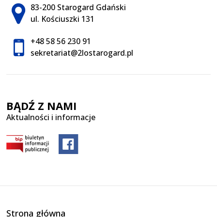
Adres pocztowy:
83-200 Starogard Gdański
ul. Kościuszki 131
+48 58 56 230 91
sekretariat@2lostarogard.pl
BĄDŹ Z NAMI
Aktualności i informacje
Strona główna