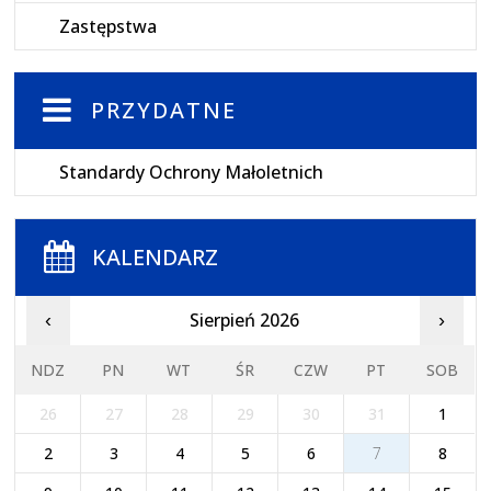
Zastępstwa
PRZYDATNE
Standardy Ochrony Małoletnich
KALENDARZ
Sierpień 2026
‹
›
NDZ
PN
WT
ŚR
CZW
PT
SOB
26
27
28
29
30
31
1
2
3
4
5
6
7
8